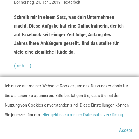
Donnerstag, 24. Jan., 2019
|
Textarbeit
Schreib mir in einem Satz, was dein Unternehmen
macht. Diese Aufgabe hat eine Onlinetrainerin, der ich
auf Facebook seit einiger Zeit folge, Anfang des
Jahres ihren Anhängern gestellt. Und das stellte für
viele eine ziemliche Hürde da.
(mehr …)
Ich nutze auf meiner Webseite Cookies, um das Nutzungserlebnis für
Datenschutzerklärung
Impressum
AGB
Sie als Leser zu optimieren. Bitte bestätigen Sie, dass Sie mit der
Nutzung von Cookies einverstanden sind. Diese Einstellungen können
Diese Webseite nutzt Google Analytics. Möchtest du nicht
Sie jederzeit ändern.
Hier geht es zu meiner Datenschutzerklärung.
getrackt werden, klicke hier.
Hier klicken um dich
Site by Mariana Friedrich | Designed with Elegant
auszutragen.
Themes | Powered by WordPress
Accept