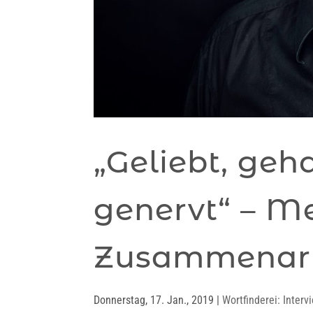
„Geliebt, geh
genervt“ – M
Zusammenarb
Donnerstag, 17. Jan., 2019
|
Wortfinderei: Interv