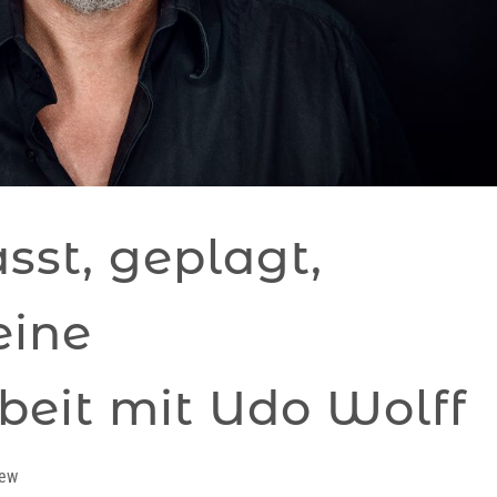
asst, geplagt,
eine
eit mit Udo Wolff
iew