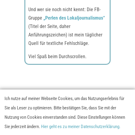
Und wer sie noch nicht kennt: Die FB-
Gruppe
„Perlen des Lokaljournalismus“
(Titel der Seite, daher
Anführungszeichen) ist mein täglicher
Quell für textliche Fehlschläge.
Viel Spaß beim Durchscrollen.
Ich nutze auf meiner Webseite Cookies, um das Nutzungserlebnis für
Datenschutzerklärung
Impressum
AGB
Sie als Leser zu optimieren. Bitte bestätigen Sie, dass Sie mit der
Nutzung von Cookies einverstanden sind. Diese Einstellungen können
Diese Webseite nutzt Google Analytics. Möchtest du nicht
Sie jederzeit ändern.
Hier geht es zu meiner Datenschutzerklärung.
getrackt werden, klicke hier.
Hier klicken um dich
Site by Mariana Friedrich | Designed with Elegant