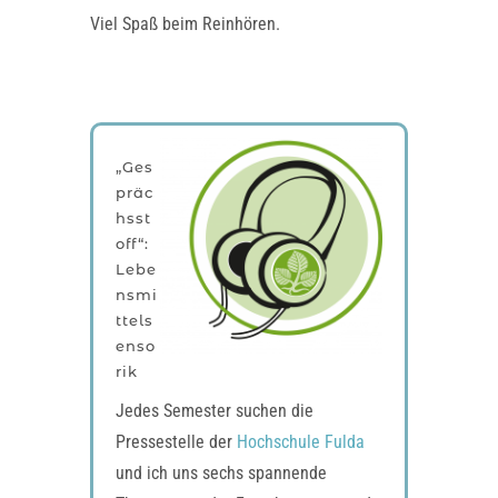
Viel Spaß beim Reinhören.
„Ges
präc
hsst
off“:
Lebe
nsmi
ttels
enso
rik
Jedes Semester suchen die
Pressestelle der
Hochschule Fulda
und ich uns sechs spannende